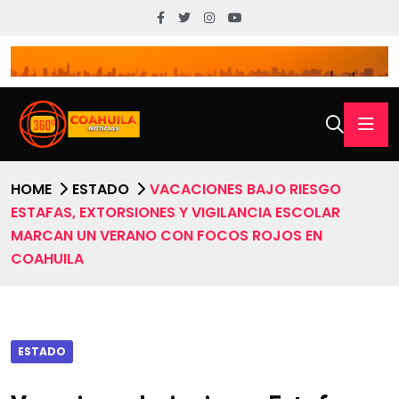
HOME
ESTADO
VACACIONES BAJO RIESGO
ESTAFAS, EXTORSIONES Y VIGILANCIA ESCOLAR
MARCAN UN VERANO CON FOCOS ROJOS EN
COAHUILA
ESTADO