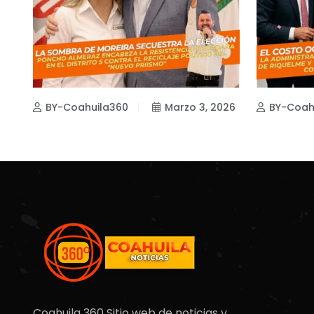
BY-Coahuila360
Marzo 3, 2026
BY-Coah
Coahuila 360 Sitio web de noticias y