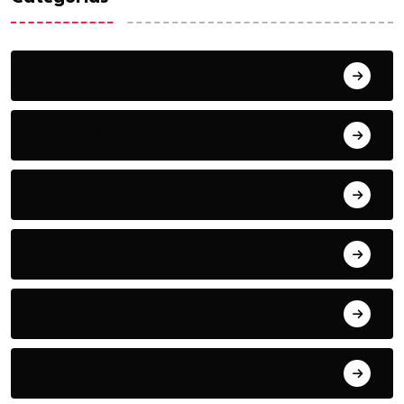
Acuña
Deportes
Espectaculos
Estado
Frontera
Matamoros