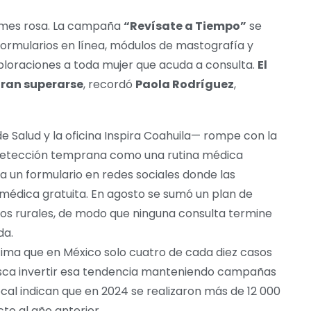
l mes rosa. La campaña
“Revísate a Tiempo”
se
ormularios en línea, módulos de mastografía y
loraciones a toda mujer que acuda a consulta.
El
gran superarse
, recordó
Paola Rodríguez
,
e Salud y la oficina Inspira Coahuila— rompe con la
detección temprana como una rutina médica
ca un formulario en redes sociales donde las
a médica gratuita. En agosto se sumó un plan de
os rurales, de modo que ninguna consulta termine
da.
ima que en México solo cuatro de cada diez casos
sca invertir esa tendencia manteniendo campañas
ocal indican que en 2024 se realizaron más de 12 000
o al año anterior.