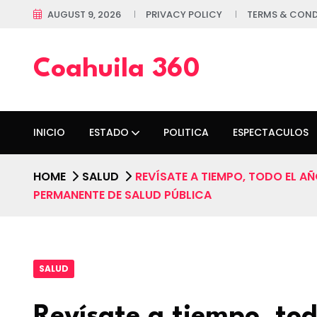
AUGUST 9, 2026
PRIVACY POLICY
TERMS & COND
Coahuila 360
INICIO
ESTADO
POLITICA
ESPECTACULOS
HOME
SALUD
REVÍSATE A TIEMPO, TODO EL 
PERMANENTE DE SALUD PÚBLICA
SALUD
Revísate a tiempo, tod