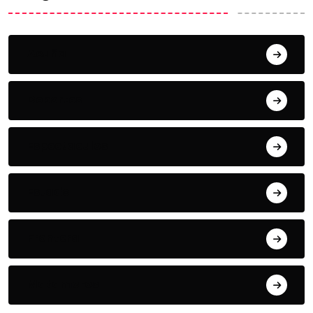
Acuña
Deportes
Espectaculos
Estado
Frontera
Matamoros