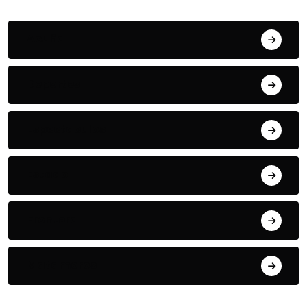
Acuña
Deportes
Espectaculos
Estado
Frontera
Matamoros