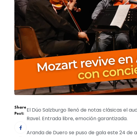
Share
El Dúo Salzburgo llenó de notas clásicas el au
Post:
Ravel. Entrada libre, emoción garantizada.
Aranda de Duero se puso de gala este 24 de ab