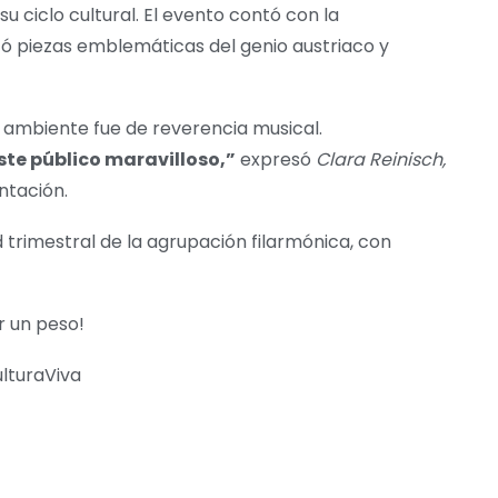
 ciclo cultural. El evento contó con la
tó piezas emblemáticas del genio austriaco y
l ambiente fue de reverencia musical.
ste público maravilloso,”
expresó
Clara Reinisch,
entación.
 trimestral de la agrupación filarmónica, con
r un peso!
lturaViva