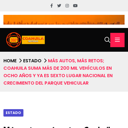
HOME
ESTADO
MÁS AUTOS, MÁS RETOS;
COAHUILA SUMA MÁS DE 200 MIL VEHÍCULOS EN
OCHO AÑOS Y YA ES SEXTO LUGAR NACIONAL EN
CRECIMIENTO DEL PARQUE VEHICULAR
ESTADO