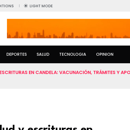
ITIONS
LIGHT MODE
DEPORTES
SALUD
TECNOLOGIA
OPINION
ESCRITURAS EN CANDELA: VACUNACIÓN, TRÁMITES Y APO
lud y escrituras en