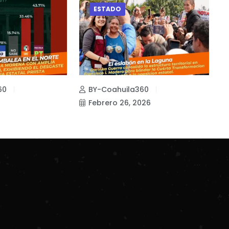
ESTADO
60
BY-Coahuila360
Febrero 26, 2026