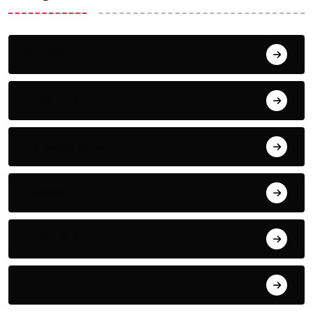
Acuña
Deportes
Espectaculos
Estado
Frontera
Matamoros