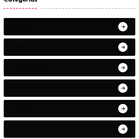
Categorias
Acuña
Deportes
Espectaculos
Estado
Frontera
Matamoros