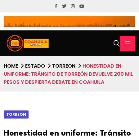
HOME
ESTADO
TORREON
HONESTIDAD EN
UNIFORME: TRÁNSITO DE TORREÓN DEVUELVE 200 MIL
PESOS Y DESPIERTA DEBATE EN COAHUILA
TORREON
Honestidad en uniforme: Tránsito