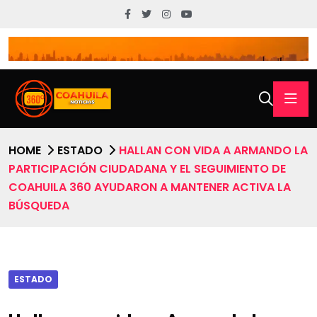
HOME
ESTADO
HALLAN CON VIDA A ARMANDO LA
PARTICIPACIÓN CIUDADANA Y EL SEGUIMIENTO DE
COAHUILA 360 AYUDARON A MANTENER ACTIVA LA
BÚSQUEDA
ESTADO