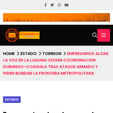
HOME
ESTADO
TORREON
EMPRESARIOS ALZAN
LA VOZ EN LA LAGUNA: EXIGEN COORDINACIÓN
DURANGO–COAHUILA TRAS ATAQUE ARMADO Y
PIDEN BLINDAR LA FRONTERA METROPOLITANA
ESTADO