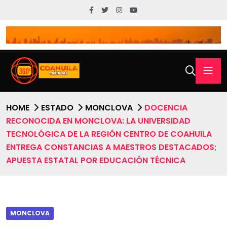
HOME
ESTADO
MONCLOVA
DOCENCIA
RECONOCIDA EN MONCLOVA: LA ‎UNIVERSIDAD
TECNOLÓGICA DE LA REGIÓN CENTRO DE COAHUILA
ENTREGA CONSTANCIAS A MAESTROS DESTACADOS;
APUESTA ESTATAL POR EDUCACIÓN TÉCNICA
MONCLOVA