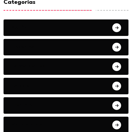
Categorias
Acuña
Deportes
Espectaculos
Estado
Frontera
Matamoros