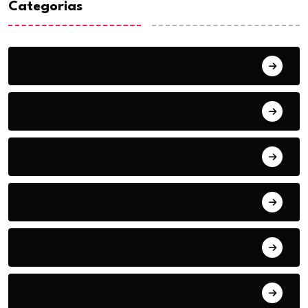
Categorias
Acuña
Deportes
Espectaculos
Estado
Frontera
Matamoros