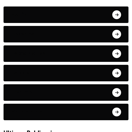
Acuña
Deportes
Espectaculos
Estado
Frontera
Matamoros