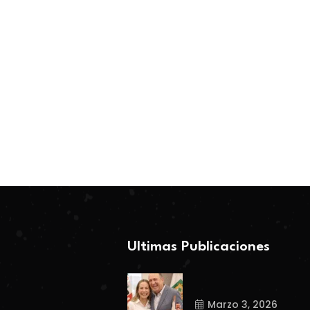
ESTADO
ESTADO
BY-Coahuila360
BY-Coahuila360
Marzo 2, 2026
Febrero 26, 2026
Ultimas Publicaciones
Marzo 3, 2026