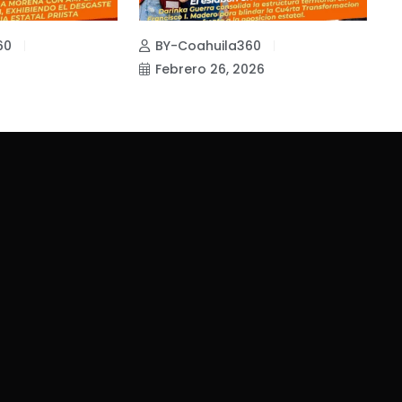
60
BY-Coahuila360
Febrero 26, 2026