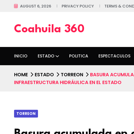
AUGUST 6, 2026
PRIVACY POLICY
TERMS & COND
Coahuila 360
INICIO
ESTADO
POLITICA
ESPECTACULOS
HOME
ESTADO
TORREON
BASURA ACUMULAD
INFRAESTRUCTURA HIDRÁULICA EN EL ESTADO
TORREON
Basura acumulada en c