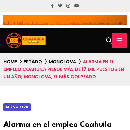
HOME
ESTADO
MONCLOVA
ALARMA EN EL
EMPLEO COAHUILA PIERDE MÁS DE 17 MIL PUESTOS EN
UN AÑO; MONCLOVA, EL MÁS GOLPEADO
MONCLOVA
Alarma en el empleo Coahuila