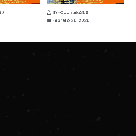
60
BY-Coahuila360
Febrero 26, 2026