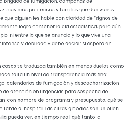
a brigada de fumigación, campañas de
 zonas más periféricas y familias que dan varias
e que alguien les hable con claridad de “signos de
amente logró contener la ola estadística, pero aún
io, ni entre lo que se anuncia y lo que vive una
ntenso y debilidad y debe decidir si espera en
 en casos se traduzca también en menos duelos como
hace falta un nivel de transparencia más fino:
go, calendarios de fumigación y descacharrización
o de atención en urgencias para sospecha de
gan, con nombre de programa y presupuesto, qué se
tarde al hospital. Las cifras globales son un buen
ilia pueda ver, en tiempo real, qué tanto la