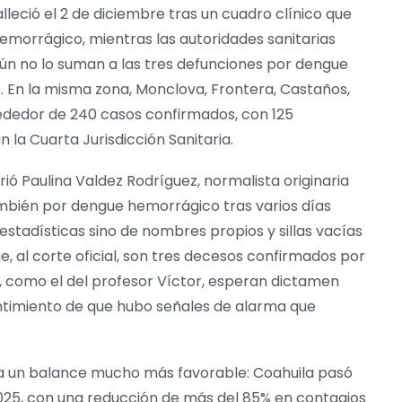
lleció el 2 de diciembre tras un cuadro clínico que
emorrágico, mientras las autoridades sanitarias
 aún no lo suman a las tres defunciones por dengue
. En la misma zona, Monclova, Frontera, Castaños,
dedor de 240 casos confirmados, con 125
 la Cuarta Jurisdicción Sanitaria.
ió Paulina Valdez Rodríguez, normalista originaria
bién por dengue hemorrágico tras varios días
e estadísticas sino de nombres propios y sillas vacías
que, al corte oficial, son tres decesos confirmados por
, como el del profesor Víctor, esperan dictamen
sentimiento de que hubo señales de alarma que
ta un balance mucho más favorable: Coahuila pasó
025, con una reducción de más del 85% en contagios