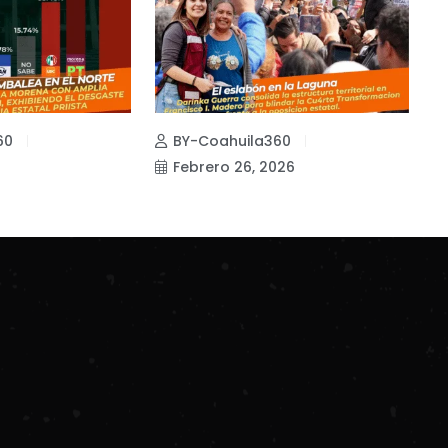
60
BY-Coahuila360
Febrero 26, 2026