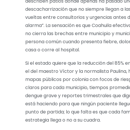
describen patios donde apenas ha pasado un
descacharrización que no siempre llegan a las
vueltas entre consultorios y urgencias antes d
alarma”. La sensación es que Coahuila efectiv
no cierra las brechas entre municipio y municip
persona común cuando presenta fiebre, dolor i
casa o corre al hospital.
Si el estado quiere que la reducción del 85%
el del maestro Víctor y la normalista Paulina, 
mapas públicos por colonia con focos de ries
claros para cada municipio, tiempos promedi
dengue grave y reportes trimestrales que di
está haciendo para que ningún paciente llegue 
punto de partida; lo que falta es que cada fam
estrategia llega o no a su cuadra.